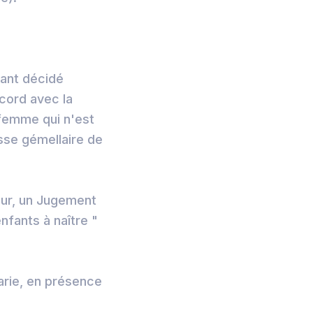
yant décidé
cord avec la
 femme qui n'est
esse gémellaire de
ueur, un Jugement
nfants à naître "
rie, en présence