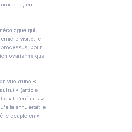
r commune, en
ynécologue qui
emière visite, le
 processus, pour
tion ovarienne que
 en vue d’une «
trui » (article
t civil d’enfants »
u'elle annulerait le
é le couple en «