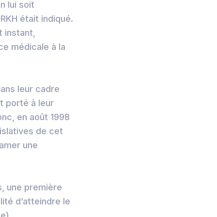
 lui soit
 RKH était indiqué.
 instant,
nce médicale à la
ans leur cadre
 porté à leur
onc, en août 1998
islatives de cet
ntamer une
s, une première
ité d’atteindre le
e).