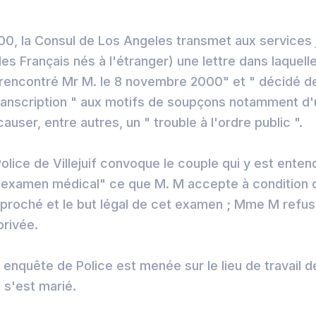
0, la Consul de Los Angeles transmet aux services 
des Français nés à l'étranger) une lettre dans laquelle
rencontré Mr M. le 8 novembre 2000" et " décidé de
transcription " aux motifs de soupçons notamment d'
causer, entre autres, un " trouble à l'ordre public ".
 Police de Villejuif convoque le couple qui y est ente
"examen médical" ce que M. M accepte à condition d
 reproché et le but légal de cet examen ; Mme M refu
privée.
 enquête de Police est menée sur le lieu de travail d
 s'est marié.