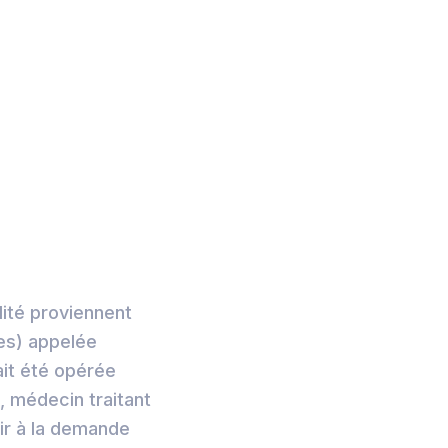
lité proviennent
es) appelée
it été opérée
, médecin traitant
urir à la demande