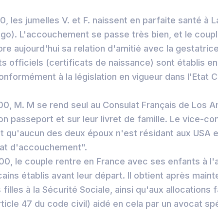
, les jumelles V. et F. naissent en parfaite santé à L
go). L'accouchement se passe très bien, et le coupl
e aujourd'hui sa relation d'amitié avec la gestatrice
 officiels (certificats de naissance) sont établis en
formément à la législation en vigueur dans l'Etat Ca
0, M. M se rend seul au Consulat Français de Los A
son passeport et sur leur livret de famille. Le vice-co
 qu'aucun des deux époux n'est résidant aux USA e
icat d'accouchement".
, le couple rentre en France avec ses enfants à l'
ns établis avant leur départ. Il obtient après mainte
 filles à la Sécurité Sociale, ainsi qu'aux allocations f
article 47 du code civil) aidé en cela par un avocat spé