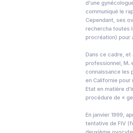
d'une gynécologue p
communiqué le rappo
Cependant, ses ovai
rechercha toutes le
procréation) pour 
Dans ce cadre, et
professionnel, M. 
connaissance les 
en Californie pour
Etat en matière d’
procédure de « ges
En janvier 1999, a
tentative de FIV (f
deuxième ovocyte 