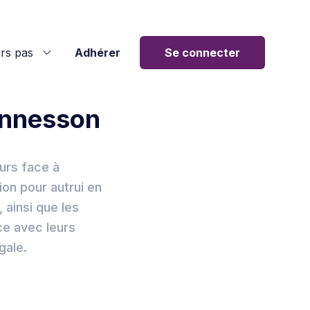
rs pas
Adhérer
Se connecter
ennesson
urs face à
tion pour autrui en
, ainsi que les
nce avec leurs
gale.