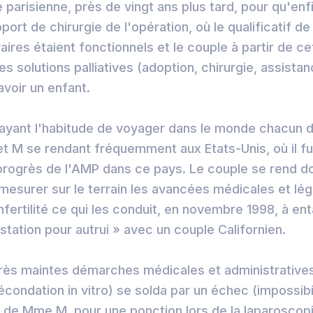
arisienne, près de vingt ans plus tard, pour qu'enfin
rt de chirurgie de l'opération, où le qualificatif de
res étaient fonctionnels et le couple à partir de cet
s solutions palliatives (adoption, chirurgie, assista
avoir un enfant.
 ayant l'habitude de voyager dans le monde chacun d
et M se rendant fréquemment aux Etats-Unis, où il fut
progrès de l'AMP dans ce pays. Le couple se rend d
 mesurer sur le terrain les avancées médicales et lég
infertilité ce qui les conduit, en novembre 1998, à e
tation pour autrui » avec un couple Californien.
près maintes démarches médicales et administrative
écondation in vitro) se solda par un échec (impossibil
de Mme M. pour une ponction lors de la laparoscopi