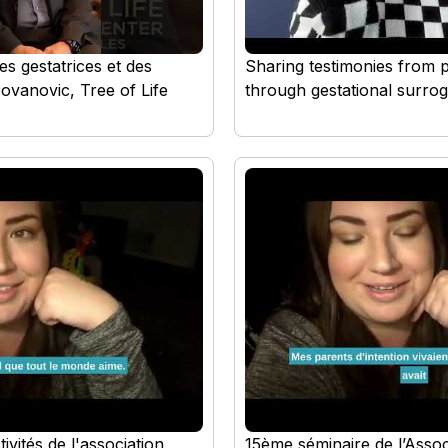
es gestatrices et des
Sharing testimonies from 
ovanovic, Tree of Life
through gestational surro
ivités de l'association
15ème séminaire de l’Assoc