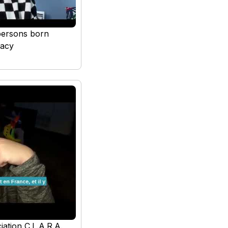
persons born
gacy
iation C.L.A.R.A.